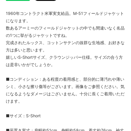
1960年コントラクト米軍実支給品。M-51フィールドジャケット
になります。
数あるアーミーのフィールドジャケットの中でも間違いなく名品
の1つに挙がるジャケットですね。
完成されたルックス、コットンサテンの抜群な生地感、お好きな
方は多いと思います。
嬉しいS-Shortサイズ、クラウンジッパー仕様。サイズの合う方
は是非いかがでしょうか。
■コンディション：ある程度の着用感と、部分的に薄汚れや薄い
シミ、小さな擦り傷等がございます。画像をご参照ください。気
になるようなダメージはございません。十分に長くご着用いただ
けます。
■サイズ：S-Short
■平置き実寸：肩幅約51cm、身幅約58cm、着丈約76cm、袖丈