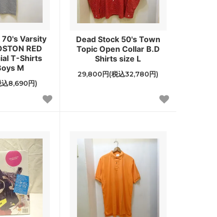
70's Varsity
Dead Stock 50's Town
OSTON RED
Topic Open Collar B.D
ial T-Shirts
Shirts size L
Boys M
29,800円(税込32,780円)
税込8,690円)