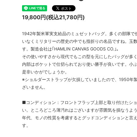
19,800円(税込21,780円)
1942年製米軍実支給品のミュゼットバッグ。多くの部隊で
いなくミリタリーの歴史の中でも指折りの名品ですね。玉
す。製造会社は｢HAMLIN CANVAS GOODS CO.｣。
その使いやすさから現代でもこの型を元にしたバッグが多
内部はポケットで仕切られており使い勝手が良いです。小
是非いかがでしょうか。
※ショルダーストラップが欠損していましたので、1950年製U.S
ざいません。
■コンディション：フロントフラップ上部と取り付けたシ
い。ところどころ薄汚れはございますが雰囲気を損なうよ
年代、モノの性質を考慮するとグッドコンディションと言
す。