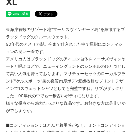
XL
東海岸有数のリゾート地"マーサズヴィンヤード島"を象徴するブ
ラックドッグのクルースウェット。
90年代のアメリカ製。今まで仕入れした中で屈指にコンディシ
ョンの良い一着です。
アメリカ人はブラックドッグのアイコン自体をマーサズヴィンヤ
ードと呼ぶほどで、ニューイングランドのシンボルのひとつとし
て高い人気を誇っております。マサチューセッツのローカルブラ
ンド"ケルスポーツ"製の良質肉厚ボデ×愛嬌抜群なプリントデザ
インで1スウェットシャツとしても完璧ですね。リブがザックリ
した、90年代の中でも一歩古いボディになります。
様々な視点から魅力たっぷりな逸品です。お好きな方は是非いか
がでしょうか。
■コンディション：ほとんど着用感がなく、ミントコンディショ