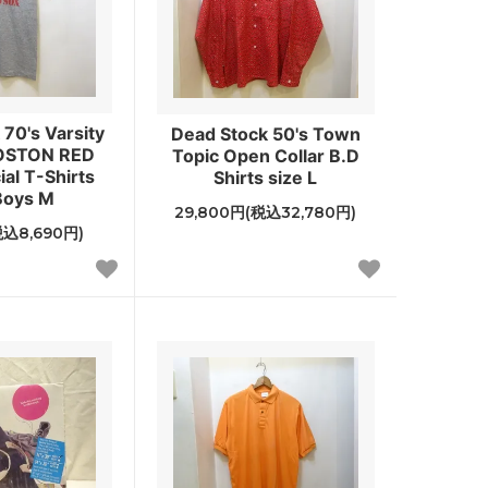
70's Varsity
Dead Stock 50's Town
OSTON RED
Topic Open Collar B.D
ial T-Shirts
Shirts size L
Boys M
29,800円(税込32,780円)
税込8,690円)