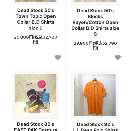
Dead Stock 50's
Dead Stock 50's
Town Topic Open
Blocks
Collar B.D Shirts
Rayon/Cotton Open
size L
Collar B.D Shirts size
S
29,800円(税込32,780
円)
29,800円(税込32,780
円)
Dead Stock 80's
Dead Stock 90’s
EAST PAK Cordura
L.L.Bean Polo Shirts