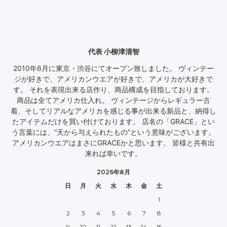
代表 小柳津清智
2010年6月に東京・渋谷にてオープン致しました。 ヴィンテー
ジが好きで、アメリカンウエアが好きで、アメリカが大好きで
す。 それを表現出来る店作り、商品構成を目指しております。
商品は全てアメリカ仕入れ。 ヴィンテージからレギュラー古
着、そしてリアルなアメリカを感じる事が出来る新品と、納得し
たアイテムだけを買い付けております。 店名の「GRACE」とい
う言葉には、“天から与えられたもの”という意味がございます。
アメリカンウエアはまさにGRACEかと思います。 皆様と共有出
来れば幸いです。
2026年8月
日
月
火
水
木
金
土
1
2
3
4
5
6
7
8
9
10
11
12
13
14
15