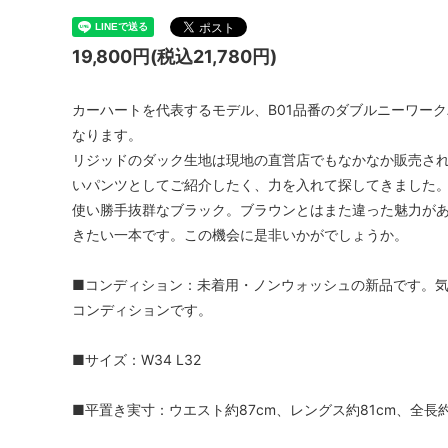
19,800円(税込21,780円)
カーハートを代表するモデル、B01品番のダブルニーワー
なります。
リジッドのダック生地は現地の直営店でもなかなか販売さ
いパンツとしてご紹介したく、力を入れて探してきました
使い勝手抜群なブラック。ブラウンとはまた違った魅力が
きたい一本です。この機会に是非いかがでしょうか。
■コンディション：未着用・ノンウォッシュの新品です。
コンディションです。
■サイズ：W34 L32
■平置き実寸：ウエスト約87cm、レングス約81cm、全長約11