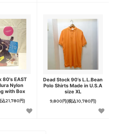
k 80's EAST
Dead Stock 90’s L.L.Bean
ura Nylon
Polo Shirts Made in U.S.A
g with Box
size XL
税込21,780円)
9,800円(税込10,780円)