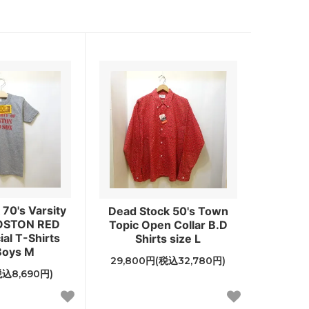
70's Varsity
Dead Stock 50's Town
OSTON RED
Topic Open Collar B.D
ial T-Shirts
Shirts size L
Boys M
29,800円(税込32,780円)
税込8,690円)