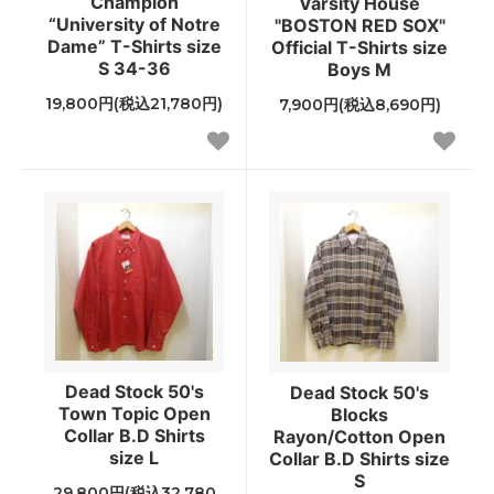
Champion
Varsity House
“University of Notre
"BOSTON RED SOX"
Dame” T-Shirts size
Official T-Shirts size
S 34-36
Boys M
19,800円(税込21,780円)
7,900円(税込8,690円)
Dead Stock 50's
Dead Stock 50's
Town Topic Open
Blocks
Collar B.D Shirts
Rayon/Cotton Open
size L
Collar B.D Shirts size
S
29,800円(税込32,780