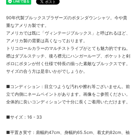
90年代製ブルックスブラザーズのボタンダウンシャツ。今や貴
重なアメリカ製です。
アメリカでは既に「ヴィンテージブルックス」と呼ばれるほど、
アメリカ製の需要は高くなっております。
トリコロールカラーのマルチストライプがとても魅力的ですね。
襟はダブルステッチ、後ろ襟元にハンガーループ、ポケットと剣
ボロにボタンが付く仕様で特長の揃った素敵なブルックスです。
サイズの合う方は是非いかがでしょうか。
■コンディション：目立つような汚れや擦れ等ございません。前
立て内側にネームペイントがあります。画像をご参照ください。
全体的に良いコンディションで十分に長くご着用いただけます。
■サイズ：16 - 33
■平置き実寸：肩幅約47cm、身幅約65.5cm、着丈約82cm、袖