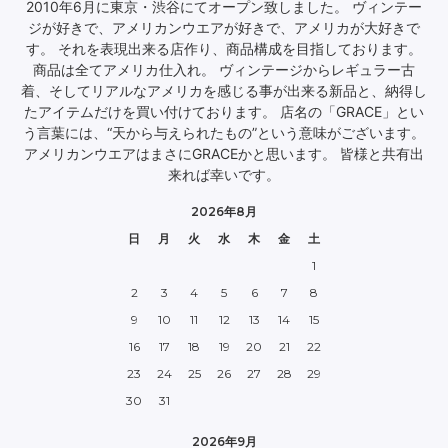
2010年6月に東京・渋谷にてオープン致しました。 ヴィンテー
ジが好きで、アメリカンウエアが好きで、アメリカが大好きで
す。 それを表現出来る店作り、商品構成を目指しております。
商品は全てアメリカ仕入れ。 ヴィンテージからレギュラー古
着、そしてリアルなアメリカを感じる事が出来る新品と、納得し
たアイテムだけを買い付けております。 店名の「GRACE」とい
う言葉には、“天から与えられたもの”という意味がございます。
アメリカンウエアはまさにGRACEかと思います。 皆様と共有出
来れば幸いです。
2026年8月
日
月
火
水
木
金
土
1
2
3
4
5
6
7
8
9
10
11
12
13
14
15
16
17
18
19
20
21
22
23
24
25
26
27
28
29
30
31
2026年9月