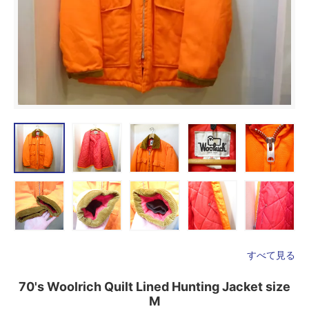
すべて見る
70's Woolrich Quilt Lined Hunting Jacket size
M