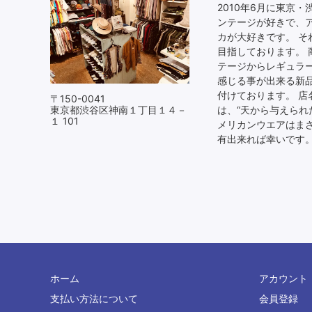
2010年6月に東京
ンテージが好きで、
カが大好きです。 
目指しております。 
テージからレギュラ
感じる事が出来る新
付けております。 店
〒150-0041
東京都渋谷区神南１丁目１４－
は、“天から与えられ
１ 101
メリカンウエアはまさ
有出来れば幸いです
ホーム
アカウント
支払い方法について
会員登録