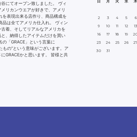
日
月
火
水
・渋谷にてオープン致しました。 ヴィ
アメリカンウエアが好きで、アメリ
それを表現出来る店作り、商品構成を
2
3
4
5
6
商品は全てアメリカ仕入れ。 ヴィン
9
10
11
12
1
ー古着、そしてリアルなアメリカを
16
17
18
19
2
品と、納得したアイテムだけを買い
名の「GRACE」という言葉に
23
24
25
26
2
たもの”という意味がございます。ア
30
31
にGRACEかと思います。 皆様と共
。