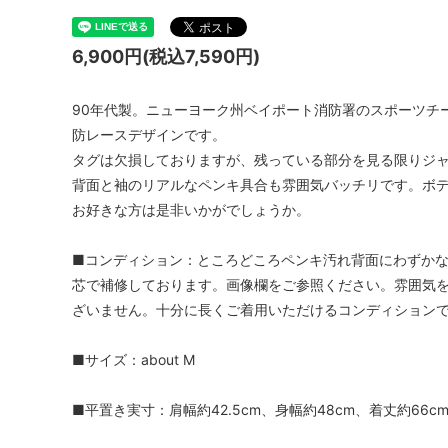
6,900円(税込7,590円)
90年代製。ニューヨーク州ベイポート消防署のスポーツチーム
防レースデザインです。
タグは欠損しておりますが、残っている部分を見る限りジャ
背面と袖のリアルなペンキ具合も雰囲気バッチリです。ボ
お好きな方は是非いかがでしょうか。
■コンディション：ところどころペンキ汚れ背面にわずか
芯で補修しております。画像欄をご参照ください。雰囲気
ざいません。十分に長くご着用いただけるコンディション
■サイズ：about M
■平置き実寸：肩幅約42.5cm、身幅約48cm、着丈約66cm