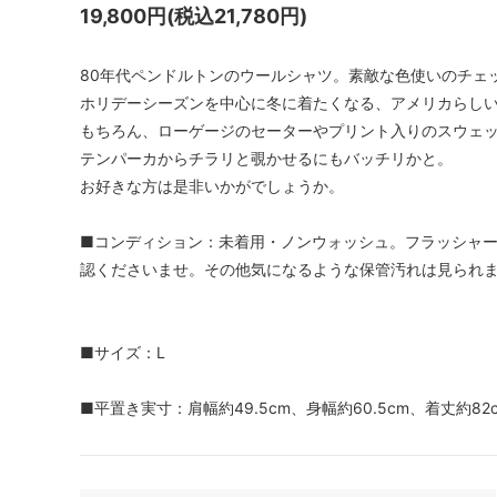
19,800円(税込21,780円)
80年代ペンドルトンのウールシャツ。素敵な色使いのチェ
ホリデーシーズンを中心に冬に着たくなる、アメリカらし
もちろん、ローゲージのセーターやプリント入りのスウェ
テンパーカからチラリと覗かせるにもバッチリかと。
お好きな方は是非いかがでしょうか。
■コンディション：未着用・ノンウォッシュ。フラッシャ
認くださいませ。その他気になるような保管汚れは見られ
■サイズ：L
■平置き実寸：肩幅約49.5cm、身幅約60.5cm、着丈約82