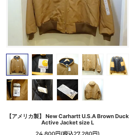
【アメリカ製】 New Carhartt U.S.A Brown Duck
Active Jacket size L
24,800円(税込27,280円)