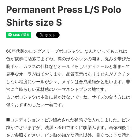
Permanent Press L/S Polo
Shirts size S
60年代製のロングスリーブポロシャツ。なんといってもこれは
色が抜群に洒落てますね。襟の形やネックの開き、丸みを帯びた
胸ポケ、カフスの仕様などオールドらしいディテールと相まって
見事なオーラが出ております。品質表示はありませんがチクチク
しない程度にウールが少々、メインは合成繊維かと思います。非
常に当時らしい素材感のパーマネントプレス地です。
古いポロシャツは本当に見かけないですね。サイズの合う方には
強くおすすめしたい一着です。
■コンディション：ピン留めされた状態で仕入れしました。ピン
跡がございますが、洗濯・着用ですぐに馴染みます。画像欄後半
をご参照ください。ピン跡の細かな汚れ以外、目立つような汚れ