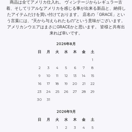
商品は全てアメリカ仕入れ。 ヴィンテージからレギュラー古
着、そしてリアルなアメリカを感じる事が出来る新品と、納得し
たアイテムだけを買い付けております。 店名の「GRACE」とい
う言葉には、“天から与えられたもの”という意味がございます。
アメリカンウエアはまさにGRACEかと思います。 皆様と共有出
来れば幸いです。
2026年8月
日
月
火
水
木
金
土
1
2
3
4
5
6
7
8
9
10
11
12
13
14
15
16
17
18
19
20
21
22
23
24
25
26
27
28
29
30
31
2026年9月
日
月
火
水
木
金
土
1
2
3
4
5